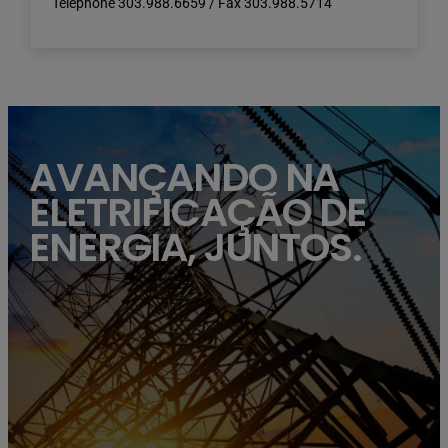
Telephone 303.988.6659 / Fax 303.988.5714
high voltage post.High-voltage tower sky background.
AVANÇANDO NA
ELETRIFICAÇÃO DE
ENERGIA, JUNTOS.