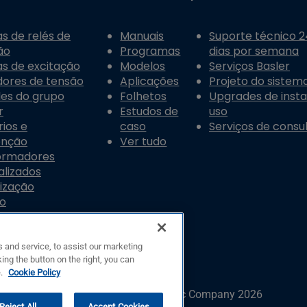
s de relés de
Manuais
Suporte técnico 24
ão
Programas
dias por semana
s de excitação
Modelos
Serviços Basler
dores de tensão
Aplicações
Projeto do sistema
les do grupo
Folhetos
Upgrades de inst
r
Estudos de
uso
ios e
caso
Serviços de consul
enção
Ver tudo
ormadores
alizados
ização
do
 and service, to assist our marketing
ing the button on the right, you can
e.
Cookie Policy
© Copyright © Basler Electric Company 2026
Reject All
Accept Cookies