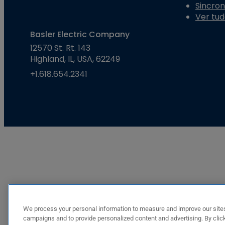
Sincron
Ver tu
Basler Electric Company
12570 St. Rt. 143
Highland, IL, USA, 62249
+1.618.654.2341
We process your personal information to measure and improve our sites
campaigns and to provide personalized content and advertising. By click