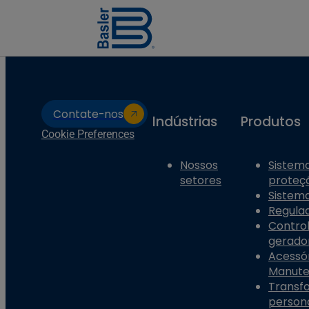
Contate-nos
Indústrias
Produtos
Cookie Preferences
Nossos
Sistema
setores
proteç
Sistema
Regula
Contro
gerado
Acessór
Manut
Transf
person