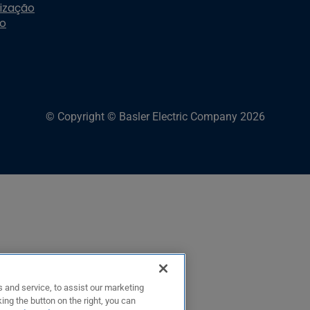
ização
do
© Copyright © Basler Electric Company 2026
 and service, to assist our marketing
ing the button on the right, you can