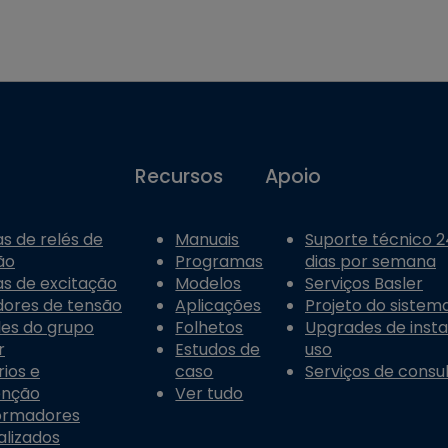
Recursos
Apoio
s de relés de
Manuais
Suporte técnico 24
ão
Programas
dias por semana
s de excitação
Modelos
Serviços Basler
dores de tensão
Aplicações
Projeto do sistema
les do grupo
Folhetos
Upgrades de inst
r
Estudos de
uso
ios e
caso
Serviços de consul
enção
Ver tudo
ormadores
alizados