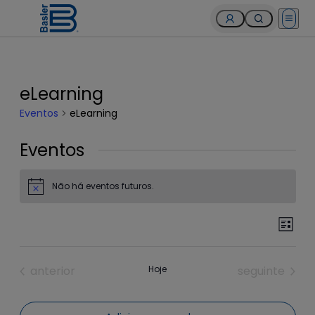
Open 
eLearning
Eventos
eLearning
Eventos
Não há eventos futuros.
Notice
Pesquisa
Nav
Lista
do
e
visu
Eventos
Eventos
anterior
Hoje
seguinte
navegação
Even
de